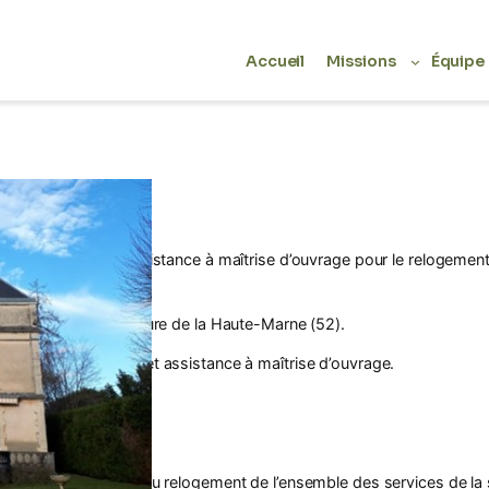
Accueil
Missions
Équipe
>
Accueil
Références
grammation et d’assistance à maîtrise d’ouvrage pour le relogement
age
: la Sous-Préfecture de la Haute-Marne (52).
ion
: Programmation et assistance à maîtrise d’ouvrage.
vaux
: 2 512 000 €HT.
 Etude de faisabilité.
ables
: Etude visant au relogement de l’ensemble des services de la s