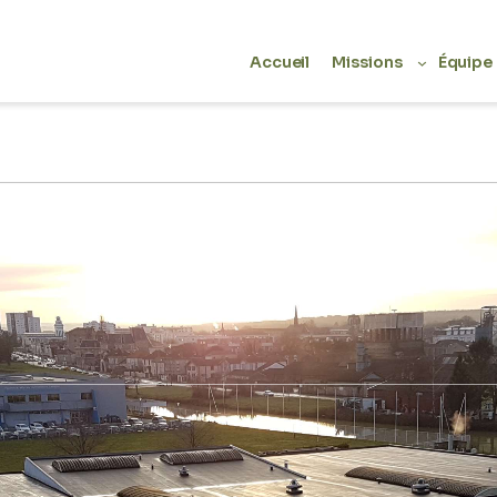
Accueil
Missions
Équipe
>
Accueil
Références
 très lourde de ce centre de secours de 4000 m²,
ations techniques très spécifiques nécessitant un
frage particulièrement fin, et une programmation
asage de travaux permettant le maintien de
tionnelle.