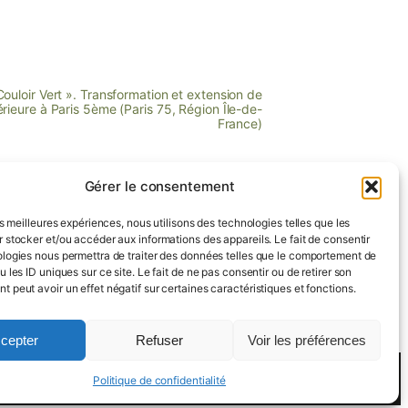
ouloir Vert ». Transformation et extension de
rieure à Paris 5ème (Paris 75, Région Île-de-
France)
Gérer le consentement
les meilleures expériences, nous utilisons des technologies telles que les
 stocker et/ou accéder aux informations des appareils. Le fait de consentir
logies nous permettra de traiter des données telles que le comportement de
 les ID uniques sur ce site. Le fait de ne pas consentir ou de retirer son
 peut avoir un effet négatif sur certaines caractéristiques et fonctions.
LinkedIn
tions légales
cepter
Refuser
Voir les préférences
Politique de confidentialité