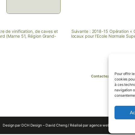
e de vinification, de caves et
Suivante :
2018-15 Opération « C
ard (Marne 51, Région Grand-
locaux pour l’Ecole Normale Supé
Pour offrir 
Contactez-nous !
cookies pour
à ces techno
navigation ou
consentement
quipe
Références
Blog
Actualités
Contact
Politique de confidentialité
Men
Ac
Design par DCH Design – David Cheng / Réalisé par agence web Gm-Créative