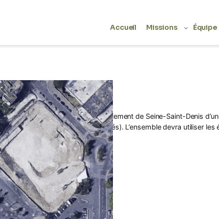
Accueil
Missions
Équipe
>
Accueil
Références
 ville d’Aulnay-Sous-Bois et le département de Seine-Saint-Denis d
hé) et sociale (Maison des Solidarités). L’ensemble devra utiliser le
age
: Séquano Aménagement
ion
: Programmation
sous-Bois (93)