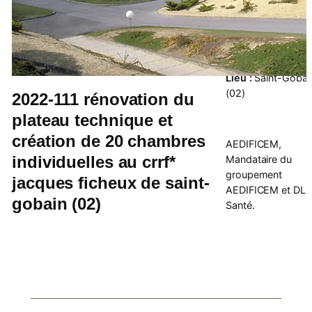
Quentin
Type de mission
:
Programmation
Lieu :
Saint-Gobai
(02)
2022-111 rénovation du
plateau technique et
création de 20 chambres
AEDIFICEM,
individuelles au crrf*
Mandataire du
groupement
jacques ficheux de saint-
AEDIFICEM et DLB
gobain (02)
Santé.