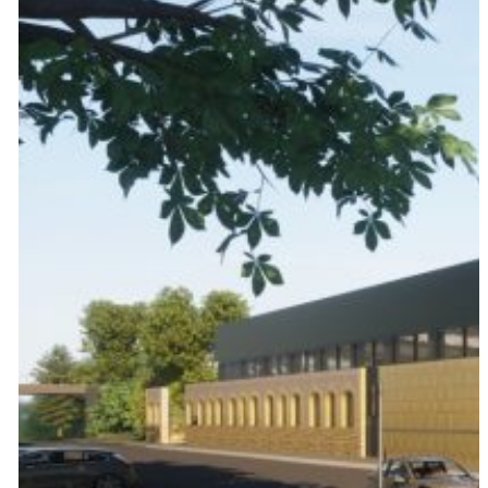
performance.
Maître d’ouvrage
:
SDIS de la Moselle
Type de mission
:
Programmation et
AMO
Lieu :
Metz (57)
AEDIFICEM,
Mandataire du
groupement
AEDIFICEM, EMS e
MOEBIUS
DEVELOPPEMEN