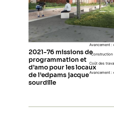
Avancement : 
-Réhabilitatio
Dame (08)
Coût des trava
Avancement : 
2021-76 missions de
-Construction
programmation et
Coût des trava
d’amo pour les locaux
Avancement : 
de l’edpams jacque
sourdille