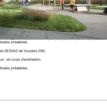
études préalables.
n du Pôle Autistes de Montcy Notre
ux : en cours d’estimation.
études préalables.
 du SESSAD de Vouziers (08).
ux : en cours d’estimation.
études préalables.