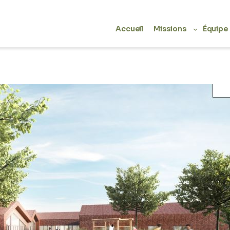
Accueil
Missions
Équipe
>
Accueil
Références
e missions de programmation et d’assistance à maîtrise d’ouvrage p
ue Sourdille (Ardennes 08, Région Grand-Est).
age
: EDPAMS Jacques Sourdille (Belleville et Chatillon 08). AEDIFIC
ion
: Programmation et assistance à maîtrise d’ouvrage.
quents :
t extension du SESSAD de Belleville et Chatillon s/ Bar (08).
ux : en cours d’estimation.