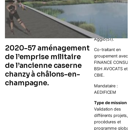
(Marne 51, Région
Grand-Est).
Maître d’ouvrage
:
Châlons-en-
Champagne
Agglo(51).
2020-57 aménagement
Co-traitant en
de l’emprise militaire
groupement avec
FINANCE CONSUL
de l’ancienne caserne
BSH AVOCATS et
chanzy à châlons-en-
CBIE.
champagne.
Mandataire :
AEDIFICEM
Type de mission
:
Validation des
différents projets,
procédures et
programme global