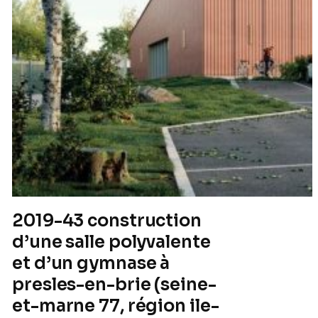
spectacles et d’un
gymnase et pouva
accueillir 1 200
personnes.
2019-43 construction
d’une salle polyvalente
et d’un gymnase à
presles-en-brie (seine-
et-marne 77, région ile-