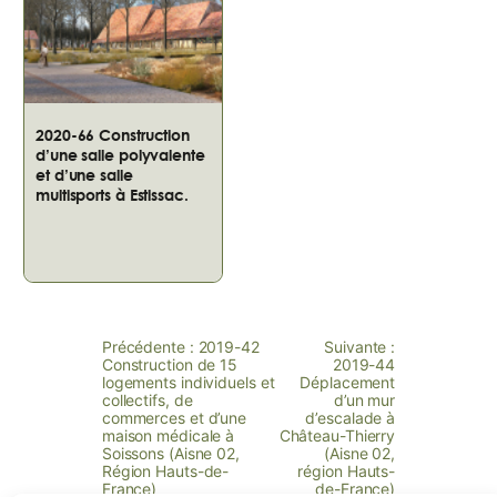
2020-66 Construction
d’une salle polyvalente
et d’une salle
multisports à Estissac.
Précédente :
2019-42
Suivante :
Construction de 15
2019-44
logements individuels et
Déplacement
collectifs, de
d’un mur
commerces et d’une
d’escalade à
maison médicale à
Château-Thierry
Soissons (Aisne 02,
(Aisne 02,
Région Hauts-de-
région Hauts-
France)
de-France)