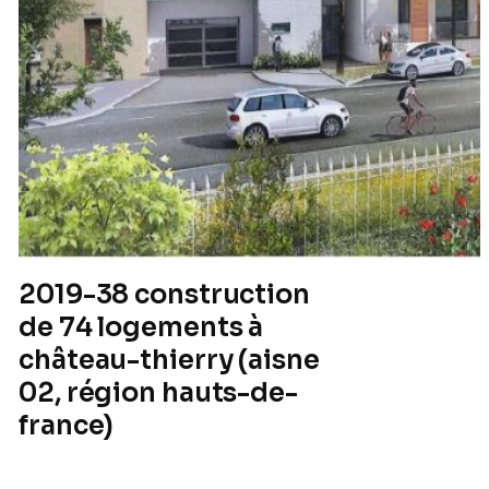
Mission d’AMO vis
à l’optimisation
économique des
pièces graphiques
écrites du Dossier
Consultation des
Entreprises.
2019-38 construction
de 74 logements à
château-thierry (aisne
02, région hauts-de-
france)