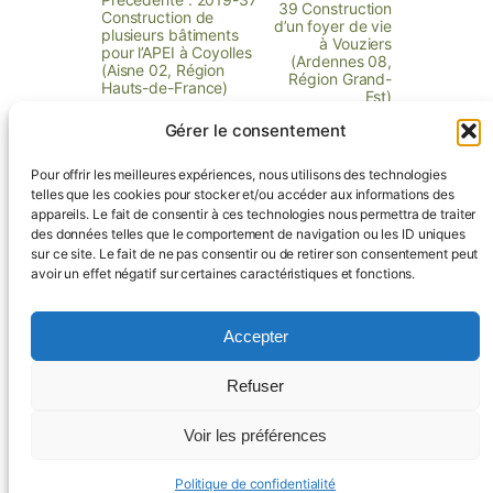
39 Construction
Construction de
d’un foyer de vie
plusieurs bâtiments
à Vouziers
pour l’APEI à Coyolles
(Ardennes 08,
(Aisne 02, Région
Région Grand-
Hauts-de-France)
Est)
Gérer le consentement
Pour offrir les meilleures expériences, nous utilisons des technologies
telles que les cookies pour stocker et/ou accéder aux informations des
appareils. Le fait de consentir à ces technologies nous permettra de traiter
Contactez-nous !
des données telles que le comportement de navigation ou les ID uniques
sur ce site. Le fait de ne pas consentir ou de retirer son consentement peut
avoir un effet négatif sur certaines caractéristiques et fonctions.
Accueil
Missions
Équipe
Références
Blog
Accepter
Actualités
Contact
Politique de confidentialité
LinkedIn
Mentions légales
Refuser
Voir les préférences
Design par DCH Design – David Cheng / Réalisé par agence web Gm-
Créative
Politique de confidentialité